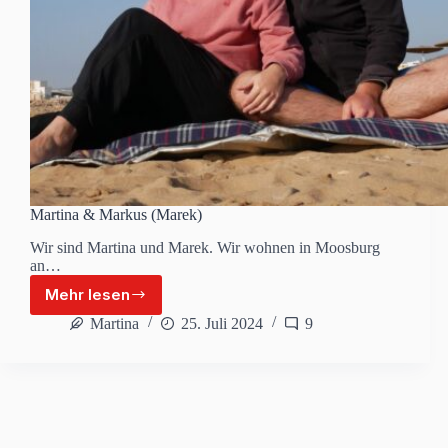
Martina & Markus (Marek)
Wir sind Martina und Marek. Wir wohnen in Moosburg
an…
Mehr lesen
Martina
&
Martina
25. Juli 2024
9
Markus
(Marek)