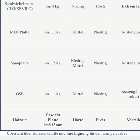
Sandwichelement
ca. 4 kg
Niedrig
Hoch
Extrem le
(ILO/XPS/ILO)
MDF Platte
ca. 11 kg
Mittel
Niedrig
Kostengün
Niedrig-
Spanplatte
ca. 12 kg
Niedrig
Kostengün
Mittel
Kostengüns
OSB
ca. 11 kg
Mittel
Niedrig
robust
Gewicht
Holzart
Platte
Härte
Preis
Vorteil
1m²/15mm
Übersicht über Holzwerkstoffe und ihre Eignung für den Camperausbau