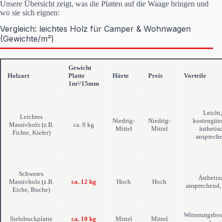
Unsere Übersicht zeigt, was die Platten auf die Waage bringen und
wo sie sich eignen:
Vergleich: leichtes Holz für Camper & Wohnwagen
(Gewichte/m²)
Gewicht
Holzart
Platte
Härte
Preis
Vorteile
1m²/15mm
Leicht,
Leichtes
Niedrig-
Niedrig-
kostengüns
Massivholz (z.B.
ca. 9 kg
Mittel
Mittel
ästhetis
Fichte, Kiefer)
ansprech
Schweres
Ästhetis
Massivholz (z.B.
ca. 12 kg
Hoch
Hoch
ansprechend,
Eiche, Buche)
Witterungsbes
Siebdruckplatte
ca. 10 kg
Mittel
Mittel