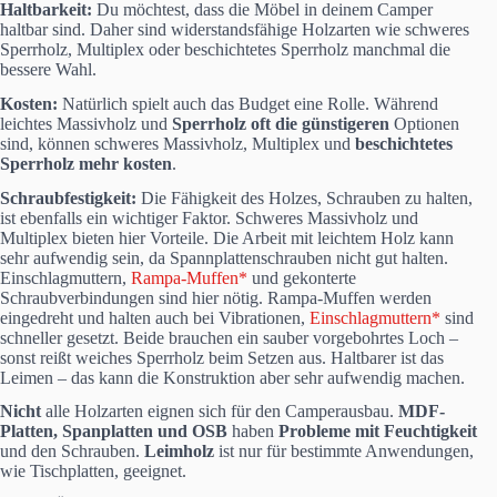
Haltbarkeit:
Du möchtest, dass die Möbel in deinem Camper
haltbar sind. Daher sind widerstandsfähige Holzarten wie schweres
Sperrholz, Multiplex oder beschichtetes Sperrholz manchmal die
bessere Wahl.
Kosten:
Natürlich spielt auch das Budget eine Rolle. Während
leichtes Massivholz und
Sperrholz oft die günstigeren
Optionen
sind, können schweres Massivholz, Multiplex und
beschichtetes
Sperrholz mehr kosten
.
Schraubfestigkeit:
Die Fähigkeit des Holzes, Schrauben zu halten,
ist ebenfalls ein wichtiger Faktor. Schweres Massivholz und
Multiplex bieten hier Vorteile. Die Arbeit mit leichtem Holz kann
sehr aufwendig sein, da Spannplattenschrauben nicht gut halten.
Einschlagmuttern,
Rampa-Muffen*
und gekonterte
Schraubverbindungen sind hier nötig. Rampa-Muffen werden
eingedreht und halten auch bei Vibrationen,
Einschlagmuttern*
sind
schneller gesetzt. Beide brauchen ein sauber vorgebohrtes Loch –
sonst reißt weiches Sperrholz beim Setzen aus. Haltbarer ist das
Leimen – das kann die Konstruktion aber sehr aufwendig machen.
Nicht
alle Holzarten eignen sich für den Camperausbau.
MDF-
Platten, Spanplatten und OSB
haben
Probleme mit Feuchtigkeit
und den Schrauben.
Leimholz
ist nur für bestimmte Anwendungen,
wie Tischplatten, geeignet.