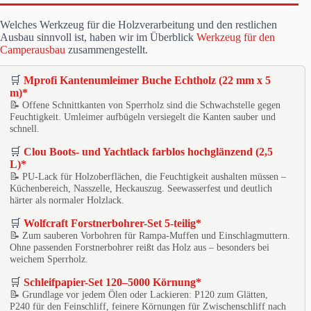
Welches Werkzeug für die Holzverarbeitung und den restlichen
Ausbau sinnvoll ist, haben wir im Überblick
Werkzeug für den
Camperausbau
zusammengestellt.
🛒
Mprofi Kantenumleimer Buche Echtholz (22 mm x 5
m)*
📝 Offene Schnittkanten von Sperrholz sind die Schwachstelle gegen
Feuchtigkeit. Umleimer aufbügeln versiegelt die Kanten sauber und
schnell.
🛒
Clou Boots- und Yachtlack farblos hochglänzend (2,5
L)*
📝 PU-Lack für Holzoberflächen, die Feuchtigkeit aushalten müssen –
Küchenbereich, Nasszelle, Heckauszug. Seewasserfest und deutlich
härter als normaler Holzlack.
🛒
Wolfcraft Forstnerbohrer-Set 5-teilig*
📝 Zum sauberen Vorbohren für Rampa-Muffen und Einschlagmuttern.
Ohne passenden Forstnerbohrer reißt das Holz aus – besonders bei
weichem Sperrholz.
🛒
Schleifpapier-Set 120–5000 Körnung*
📝 Grundlage vor jedem Ölen oder Lackieren: P120 zum Glätten,
P240 für den Feinschliff, feinere Körnungen für Zwischenschliff nach