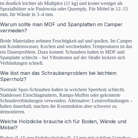
ist deutlich leichter als Multiplex (11 kg) und kostet weniger als
Spezialhölzer wie Paulownia oder Queenply. Für Möbel in 12–15
mm, für Wände in 3–4 mm.
Warum sollte man MDF und Spanplatten im Camper
vermeiden?
Beide Materialien nehmen Feuchtigkeit auf und quellen. Im Camper
mit Kondenswasser, Kochen und wechselnden Temperaturen ist das
ein Dauerproblem. Dazu kommt: Schrauben halten in MDF und
Spanplatte schlecht – bei Vibrationen auf der Straße lockern sich
Verbindungen schnell.
Wie löst man das Schraubenproblem bei leichtem
Sperrholz?
Normale Spax-Schrauben halten in weichem Sperrholz schlecht.
Stattdessen Einschlagmuttern, Rampa-Muffen oder gekonterte
Schraubverbindungen verwenden. Alternative: Leimverbindungen –
halten dauerhaft, machen die Konstruktion aber schwerer zu
demontieren.
Welche Holzdicke brauche ich für Boden, Wände und
Möbel?
Boden: 9–15 mm Siebdruckplatte (9–12 mm mit stabilem Unterbau,