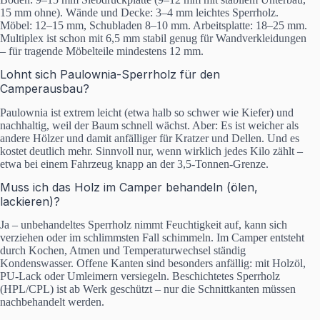
15 mm ohne). Wände und Decke: 3–4 mm leichtes Sperrholz.
Möbel: 12–15 mm, Schubladen 8–10 mm. Arbeitsplatte: 18–25 mm.
Multiplex ist schon mit 6,5 mm stabil genug für Wandverkleidungen
– für tragende Möbelteile mindestens 12 mm.
Lohnt sich Paulownia-Sperrholz für den
Camperausbau?
Paulownia ist extrem leicht (etwa halb so schwer wie Kiefer) und
nachhaltig, weil der Baum schnell wächst. Aber: Es ist weicher als
andere Hölzer und damit anfälliger für Kratzer und Dellen. Und es
kostet deutlich mehr. Sinnvoll nur, wenn wirklich jedes Kilo zählt –
etwa bei einem Fahrzeug knapp an der 3,5-Tonnen-Grenze.
Muss ich das Holz im Camper behandeln (ölen,
lackieren)?
Ja – unbehandeltes Sperrholz nimmt Feuchtigkeit auf, kann sich
verziehen oder im schlimmsten Fall schimmeln. Im Camper entsteht
durch Kochen, Atmen und Temperaturwechsel ständig
Kondenswasser. Offene Kanten sind besonders anfällig: mit Holzöl,
PU-Lack oder Umleimern versiegeln. Beschichtetes Sperrholz
(HPL/CPL) ist ab Werk geschützt – nur die Schnittkanten müssen
nachbehandelt werden.