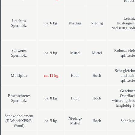
robust
Leicht,
Leichtes
ca. 6 kg
Niedrig
Niedrig
kostengüns
Sperrholz
vielseitig, spli
Schweres
Robust, viels
ca. 9 kg
Mittel
Mittel
Sperrholz
splitterfe
Sehr gleich
Multiplex
ca. 11 kg
Hoch
Hoch
und stabi
splitterfe
Geschütz
Beschichtetes
Oberfläc
ca. 8 kg
Hoch
Hoch
Sperrholz
witterungsbes
langlebig, l
Sandwichelement
Niedrig-
(E-Wood/XPS/E-
ca. 5 kg
Hoch
Sehr leic
Mittel
Wood)