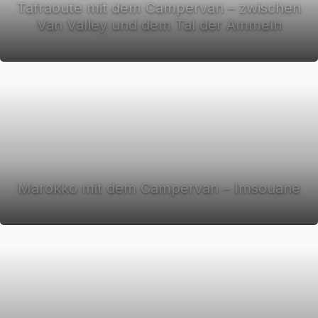
Tafraoute mit dem Campervan – zwischen
Van Valley und dem Tal der Ammeln
Marokko mit dem Campervan – Imsouane