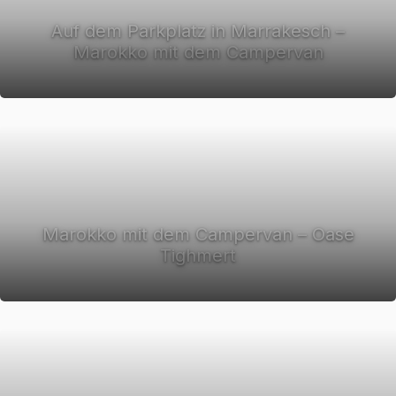
Auf dem Parkplatz in Marrakesch –
Marokko mit dem Campervan
Marokko mit dem Campervan – Oase
Tighmert