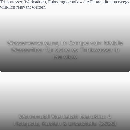
Trinkwasser, Werkstätten, Fahrzeugtechnik – die Dinge, die unterwegs
wirklich relevant werden.
Wasserversorgung im Campervan: Mobile
Wasserfilter für sicheres Trinkwasser in
Marokko
Wohnmobil Werkstatt Marokko: 4
Hotspots, Kosten & Ersatzteile (2026)