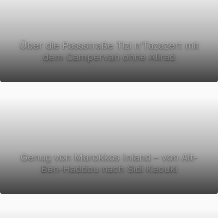
Über die Passstraße Tizi n’Tazazert mit
dem Campervan ohne Allrad
Genug von Marokkos Inland – von Aït-
Ben-Haddou nach Sidi Kaouki