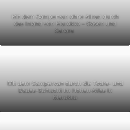
Mit dem Campervan ohne Allrad durch
das Inland von Marokko – Oasen und
Sahara
Mit dem Campervan durch die Todra- und
Dades-Schlucht im Hohen-Atlas in
Marokko