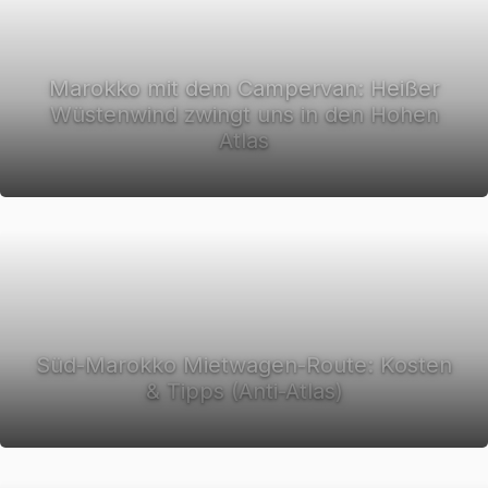
Marokko mit dem Campervan: Heißer
Wüstenwind zwingt uns in den Hohen
Atlas
Süd-Marokko Mietwagen-Route: Kosten
& Tipps (Anti-Atlas)