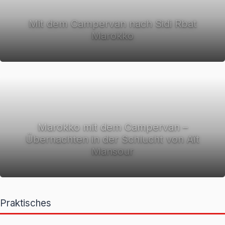
Mit dem Campervan nach Sidi Rbat
Marokko
Marokko mit dem Campervan –
Übernachten in der Schlucht von Aït
Mansour
Praktisches