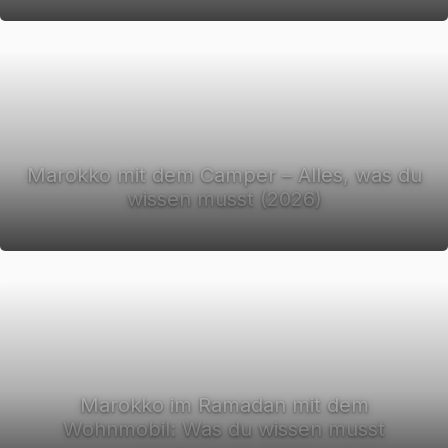
Marokko mit dem Camper – Alles, was du
wissen musst (2026)
Marokko im Ramadan mit dem
Wohnmobil: Was du wissen musst