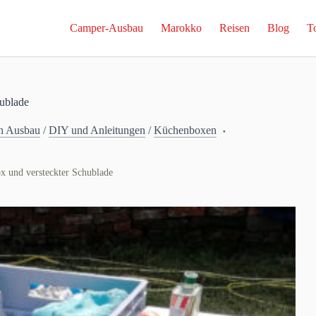
Camper-Ausbau
Marokko
Reisen
Blog
T
ublade
n Ausbau
/
DIY und Anleitungen
/
Küchenboxen
 und versteckter Schublade