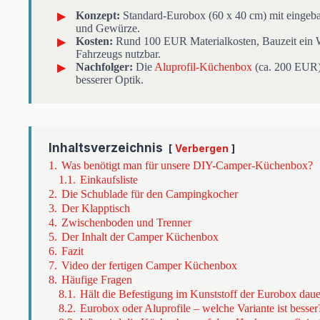
Konzept:
Standard-Eurobox (60 x 40 cm) mit eingeba
und Gewürze.
Kosten:
Rund 100 EUR Materialkosten, Bauzeit ein 
Fahrzeugs nutzbar.
Nachfolger:
Die
Aluprofil-Küchenbox
(ca. 200 EUR)
besserer Optik.
Inhaltsverzeichnis
Verbergen
1.
Was benötigt man für unsere DIY-Camper-Küchenbox?
1.1.
Einkaufsliste
2.
Die Schublade für den Campingkocher
3.
Der Klapptisch
4.
Zwischenboden und Trenner
5.
Der Inhalt der Camper Küchenbox
6.
Fazit
7.
Video der fertigen Camper Küchenbox
8.
Häufige Fragen
8.1.
Hält die Befestigung im Kunststoff der Eurobox daue
8.2.
Eurobox oder Aluprofile – welche Variante ist besser