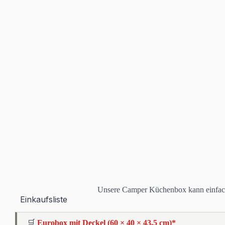
Unsere Camper Küchenbox kann einfa
Einkaufsliste
🛒
Eurobox mit Deckel (60 × 40 × 43,5 cm)*