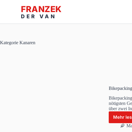
Zum
Inhalt
springen
Kategorie
Kanaren
Bikepacking
Bikepacking 
nötigsten G
über zwei In
Mehr le
Bi
K
Ma
–