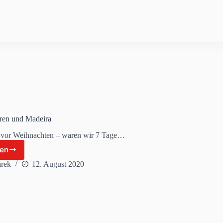
ute,
eise
nd
pps
en und Madeira
 vor Weihnachten – waren wir 7 Tage…
sen
IDA
anaren
rek
12. August 2020
nd
adeira