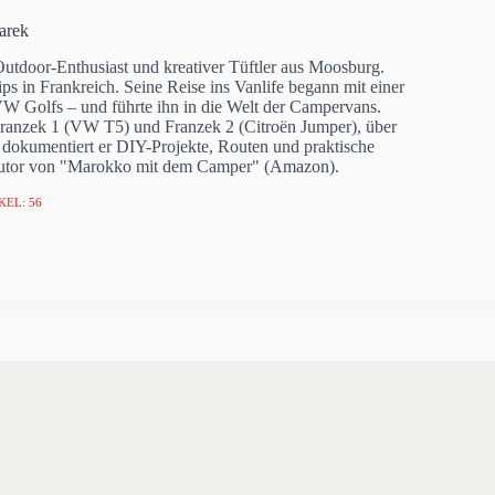
arek
 Outdoor-Enthusiast und kreativer Tüftler aus Moosburg.
s in Frankreich. Seine Reise ins Vanlife begann mit einer
VW Golfs – und führte ihn in die Welt der Campervans.
ranzek 1 (VW T5) und Franzek 2 (Citroën Jumper), über
okumentiert er DIY-Projekte, Routen und praktische
Autor von "Marokko mit dem Camper" (Amazon).
KEL: 56