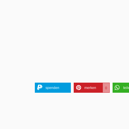
spenden
merken
tei
0