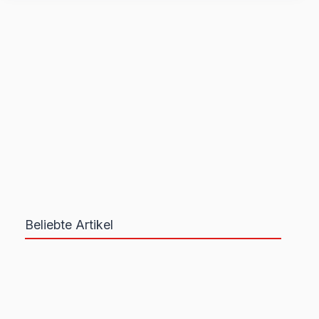
der
Marokko-
Reise
Beliebte Artikel