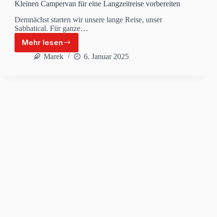
Kleinen Campervan für eine Langzeitreise vorbereiten
Demnächst starten wir unsere lange Reise, unser
Sabbatical. Für ganze…
Mehr lesen
Kleinen
Campervan
Marek
6. Januar 2025
für
eine
Langzeitreise
vorbereiten