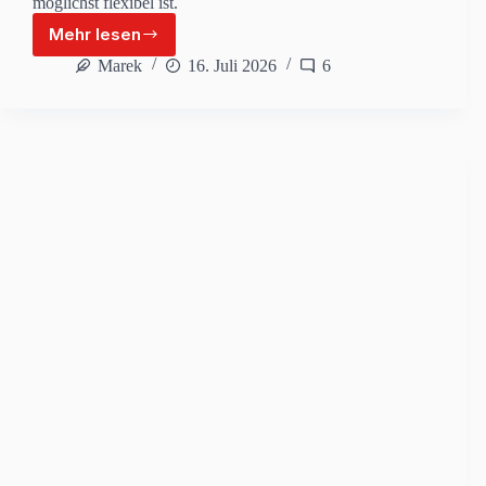
möglichst flexibel ist.
Mehr lesen
Camper
Stauraum
Marek
16. Juli 2026
6
Ideen