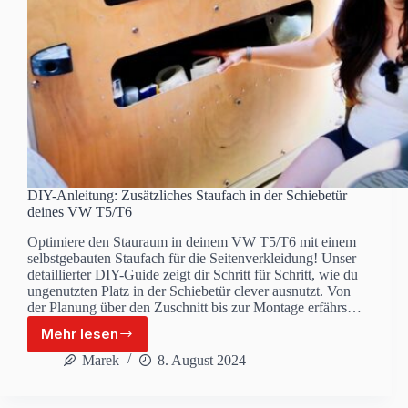
DIY-Anleitung: Zusätzliches Staufach in der Schiebetür
deines VW T5/T6
Optimiere den Stauraum in deinem VW T5/T6 mit einem
selbstgebauten Staufach für die Seitenverkleidung! Unser
detaillierter DIY-Guide zeigt dir Schritt für Schritt, wie du
ungenutzten Platz in der Schiebetür clever ausnutzt. Von
der Planung über den Zuschnitt bis zur Montage erfährst
du alles Wichtige, um deinne Van mit einer praktischen
Mehr lesen
Stauraumlösung aufzuwerten. Perfekt für Toilettenpapier,
DIY-
Restle, Ladekabel und mehr – steigere den Komfort deines
Anleitung:
Marek
8. August 2024
Vans mit diesem einfachen Hack!
Zusätzliches
Staufach