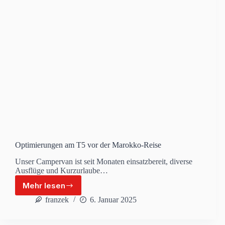
Optimierungen am T5 vor der Marokko-Reise
Unser Campervan ist seit Monaten einsatzbereit, diverse
Ausflüge und Kurzurlaube…
Mehr lesen
Optimierungen
am
franzek
6. Januar 2025
T5
vor