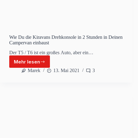
Wie Du die Kiravans Drehkonsole in 2 Stunden in Deinen
Campervan einbaust
Der T5 / T6 ist ein großes Auto, aber ein…
Mehr lesen
Wie
Du
Marek
13. Mai 2021
3
die
Kiravans
Drehkonsole
in
2
Stunden
in
Deinen
Campervan
einbaust