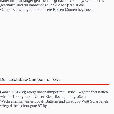
härter und hat länger gedauert als gedacht. Aber hey, wir haben’s
geschafft (und du kannst das auch)! Aber jetzt ist die
Camperzulassung da und unsere Reisen können beginnen.
Der Leichtbau-Camper für Zwei.
Ganze
2.512 kg
wiegt unser Jumper mit Ausbau – gerechnet hatten
wir mit 100 kg mehr. Unser Elektriksetup mit großem
Wechselrichter, einer 330ah Batterie und zwei 205 Watt Solarpanels
wiegt dabei schon gute 87 kg.