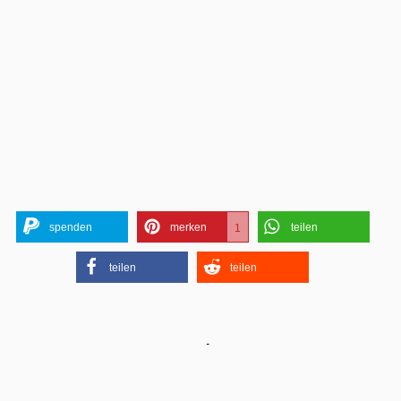
spenden
merken
teilen
1
teilen
teilen