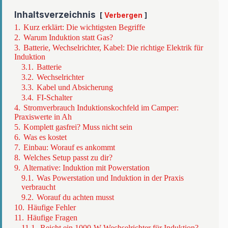
Inhaltsverzeichnis
Verbergen
1.
Kurz erklärt: Die wichtigsten Begriffe
2.
Warum Induktion statt Gas?
3.
Batterie, Wechselrichter, Kabel: Die richtige Elektrik für
Induktion
3.1.
Batterie
3.2.
Wechselrichter
3.3.
Kabel und Absicherung
3.4.
FI-Schalter
4.
Stromverbrauch Induktionskochfeld im Camper:
Praxiswerte in Ah
5.
Komplett gasfrei? Muss nicht sein
6.
Was es kostet
7.
Einbau: Worauf es ankommt
8.
Welches Setup passt zu dir?
9.
Alternative: Induktion mit Powerstation
9.1.
Was Powerstation und Induktion in der Praxis
verbraucht
9.2.
Worauf du achten musst
10.
Häufige Fehler
11.
Häufige Fragen
11.1.
Reicht ein 1000-W-Wechselrichter für Induktion?