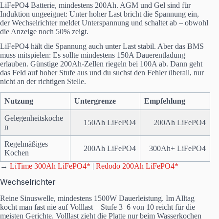
LiFePO4 Batterie, mindestens 200Ah. AGM und Gel sind für
Induktion ungeeignet: Unter hoher Last bricht die Spannung ein,
der Wechselrichter meldet Unterspannung und schaltet ab – obwohl
die Anzeige noch 50% zeigt.
LiFePO4 hält die Spannung auch unter Last stabil. Aber das BMS
muss mitspielen: Es sollte mindestens 150A Dauerentladung
erlauben. Günstige 200Ah-Zellen riegeln bei 100A ab. Dann geht
das Feld auf hoher Stufe aus und du suchst den Fehler überall, nur
nicht an der richtigen Stelle.
Nutzung
Untergrenze
Empfehlung
Gelegenheitskoche
150Ah LiFePO4
200Ah LiFePO4
n
Regelmäßiges
200Ah LiFePO4
300Ah+ LiFePO4
Kochen
→
LiTime 300Ah LiFePO4*
|
Redodo 200Ah LiFePO4*
Wechselrichter
Reine Sinuswelle, mindestens 1500W Dauerleistung. Im Alltag
kocht man fast nie auf Volllast – Stufe 3–6 von 10 reicht für die
meisten Gerichte. Volllast zieht die Platte nur beim Wasserkochen