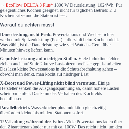
→
EcoFlow DELTA 3 Plus*
1800 W Dauerleistung, 1024Wh. Für
gelegentliches Kochen geeignet, nicht für täglichen Betrieb: 2–3
Kocheinsätze und die Station ist leer.
Worauf du achten musst
Dauerleistung, nicht Peak.
Powerstations und Wechselrichter
werben mit Spitzenleistung (Peak) – die zählt beim Kochen nicht.
Was zählt, ist die Dauerleistung: wie viel Watt das Gerät über
Minuten hinweg liefern kann.
Gepulste Leistung auf niedrigen Stufen.
Viele Induktionsfelder
ziehen auch auf Stufe 2 kurze Lastspitzen, weil sie gepulst arbeiten.
Das lässt kleine Powerstations in die Schutzabschaltung gehen –
obwohl man denkt, man kocht auf niedriger Last.
X-Boost und Power-Lifting nicht blind vertrauen.
Einige
Hersteller senken die Ausgangsspannung ab, damit höhere Lasten
scheinbar laufen. Das kann das Verhalten des Kochfelds
beeinflussen.
Parallelbetrieb.
Wasserkocher plus Induktion gleichzeitig
überfordert kleine bis mittlere Stationen sofort.
12V-Ladung während der Fahrt.
Viele Powerstations laden über
den Zigarettenanzünder nur mit ca. 100W. Das reicht nicht, um den