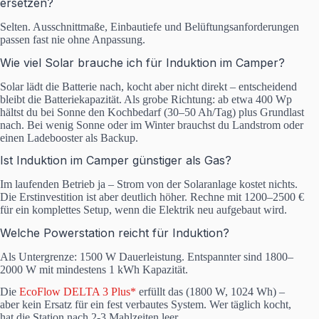
ersetzen?
Selten. Ausschnittmaße, Einbautiefe und Belüftungsanforderungen
passen fast nie ohne Anpassung.
Wie viel Solar brauche ich für Induktion im Camper?
Solar lädt die Batterie nach, kocht aber nicht direkt – entscheidend
bleibt die Batteriekapazität. Als grobe Richtung: ab etwa 400 Wp
hältst du bei Sonne den Kochbedarf (30–50 Ah/Tag) plus Grundlast
nach. Bei wenig Sonne oder im Winter brauchst du Landstrom oder
einen Ladebooster als Backup.
Ist Induktion im Camper günstiger als Gas?
Im laufenden Betrieb ja – Strom von der Solaranlage kostet nichts.
Die Erstinvestition ist aber deutlich höher. Rechne mit 1200–2500 €
für ein komplettes Setup, wenn die Elektrik neu aufgebaut wird.
Welche Powerstation reicht für Induktion?
Als Untergrenze: 1500 W Dauerleistung. Entspannter sind 1800–
2000 W mit mindestens 1 kWh Kapazität.
Die
EcoFlow DELTA 3 Plus*
erfüllt das (1800 W, 1024 Wh) –
aber kein Ersatz für ein fest verbautes System. Wer täglich kocht,
hat die Station nach 2-3 Mahlzeiten leer.