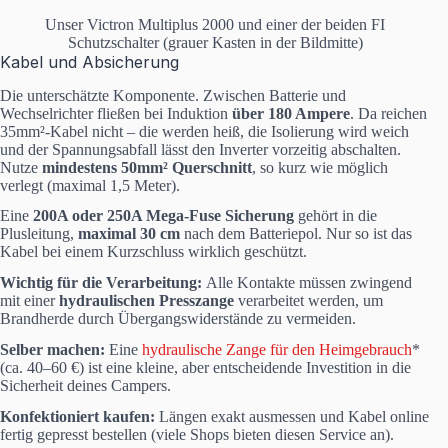
Unser Victron Multiplus 2000 und einer der beiden FI
Schutzschalter (grauer Kasten in der Bildmitte)
Kabel und Absicherung
Die unterschätzte Komponente. Zwischen Batterie und
Wechselrichter fließen bei Induktion
über 180 Ampere
. Da reichen
35mm²-Kabel nicht – die werden heiß, die Isolierung wird weich
und der Spannungsabfall lässt den Inverter vorzeitig abschalten.
Nutze
mindestens 50mm² Querschnitt
, so kurz wie möglich
verlegt (maximal 1,5 Meter).
Eine
200A oder 250A Mega-Fuse Sicherung
gehört in die
Plusleitung,
maximal 30 cm
nach dem Batteriepol. Nur so ist das
Kabel bei einem Kurzschluss wirklich geschützt.
Wichtig für die Verarbeitung:
Alle Kontakte müssen zwingend
mit einer
hydraulischen Presszange
verarbeitet werden, um
Brandherde durch Übergangswiderstände zu vermeiden.
Selber machen:
Eine
hydraulische Zange für den Heimgebrauch
*
(ca. 40–60 €) ist eine kleine, aber entscheidende Investition in die
Sicherheit deines Campers.
Konfektioniert kaufen:
Längen exakt ausmessen und Kabel online
fertig gepresst bestellen (viele Shops bieten diesen Service an).