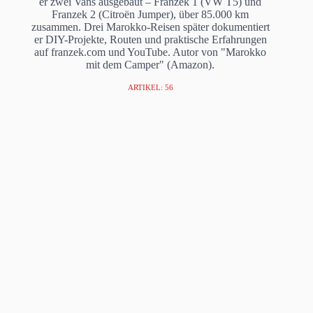
er zwei Vans ausgebaut – Franzek 1 (VW T5) und
Franzek 2 (Citroën Jumper), über 85.000 km
zusammen. Drei Marokko-Reisen später dokumentiert
er DIY-Projekte, Routen und praktische Erfahrungen
auf franzek.com und YouTube. Autor von "Marokko
mit dem Camper" (Amazon).
ARTIKEL: 56