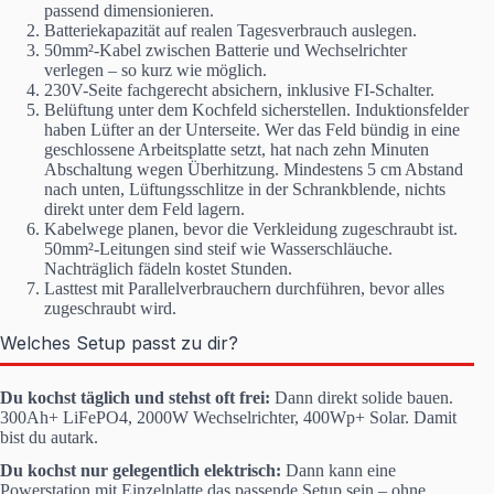
passend dimensionieren.
Batteriekapazität auf realen Tagesverbrauch auslegen.
50mm²-Kabel zwischen Batterie und Wechselrichter
verlegen – so kurz wie möglich.
230V-Seite fachgerecht absichern, inklusive FI-Schalter.
Belüftung unter dem Kochfeld sicherstellen. Induktionsfelder
haben Lüfter an der Unterseite. Wer das Feld bündig in eine
geschlossene Arbeitsplatte setzt, hat nach zehn Minuten
Abschaltung wegen Überhitzung. Mindestens 5 cm Abstand
nach unten, Lüftungsschlitze in der Schrankblende, nichts
direkt unter dem Feld lagern.
Kabelwege planen, bevor die Verkleidung zugeschraubt ist.
50mm²-Leitungen sind steif wie Wasserschläuche.
Nachträglich fädeln kostet Stunden.
Lasttest mit Parallelverbrauchern durchführen, bevor alles
zugeschraubt wird.
Welches Setup passt zu dir?
Du kochst täglich und stehst oft frei:
Dann direkt solide bauen.
300Ah+ LiFePO4, 2000W Wechselrichter, 400Wp+ Solar. Damit
bist du autark.
Du kochst nur gelegentlich elektrisch:
Dann kann eine
Powerstation mit Einzelplatte das passende Setup sein – ohne