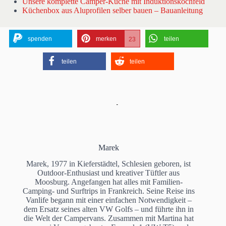
Unsere komplette Camper-Küche mit Induktionskochfeld
Küchenbox aus Aluprofilen selber bauen – Bauanleitung
spenden
merken
teilen
23
teilen
teilen
Marek
Marek, 1977 in Kieferstädtel, Schlesien geboren, ist
Outdoor-Enthusiast und kreativer Tüftler aus
Moosburg. Angefangen hat alles mit Familien-
Camping- und Surftrips in Frankreich. Seine Reise ins
Vanlife begann mit einer einfachen Notwendigkeit –
dem Ersatz seines alten VW Golfs – und führte ihn in
die Welt der Campervans. Zusammen mit Martina hat