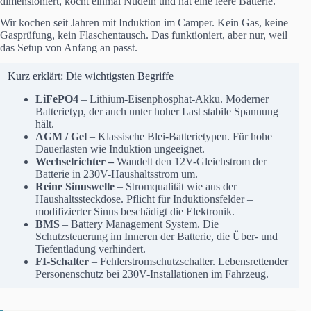
dimensioniert, kocht einmal Nudeln und hat eine leere Batterie.
Wir kochen seit Jahren mit Induktion im Camper. Kein Gas, keine
Gasprüfung, kein Flaschentausch. Das funktioniert, aber nur, weil
das Setup von Anfang an passt.
Kurz erklärt: Die wichtigsten Begriffe
LiFePO4
– Lithium-Eisenphosphat-Akku. Moderner
Batterietyp, der auch unter hoher Last stabile Spannung
hält.
AGM / Gel
– Klassische Blei-Batterietypen. Für hohe
Dauerlasten wie Induktion ungeeignet.
Wechselrichter –
Wandelt den 12V-Gleichstrom der
Batterie in 230V-Haushaltsstrom um.
Reine Sinuswelle
– Stromqualität wie aus der
Haushaltssteckdose. Pflicht für Induktionsfelder –
modifizierter Sinus beschädigt die Elektronik.
BMS
– Battery Management System. Die
Schutzsteuerung im Inneren der Batterie, die Über- und
Tiefentladung verhindert.
FI-Schalter
– Fehlerstromschutzschalter. Lebensrettender
Personenschutz bei 230V-Installationen im Fahrzeug.