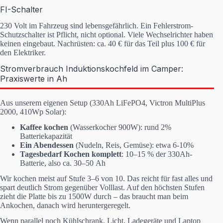
FI-Schalter
230 Volt im Fahrzeug sind lebensgefährlich. Ein Fehlerstrom-
Schutzschalter ist Pflicht, nicht optional. Viele Wechselrichter haben
keinen eingebaut. Nachrüsten: ca. 40 € für das Teil plus 100 € für
den Elektriker.
Stromverbrauch Induktionskochfeld im Camper:
Praxiswerte in Ah
Aus unserem eigenen Setup (330Ah LiFePO4, Victron MultiPlus
2000, 410Wp Solar):
Kaffee kochen
(Wasserkocher 900W): rund 2%
Batteriekapazität
Ein Abendessen
(Nudeln, Reis, Gemüse): etwa 6-10%
Tagesbedarf Kochen komplett
: 10–15 % der 330Ah-
Batterie, also ca. 30–50 Ah
Wir kochen meist auf Stufe 3–6 von 10. Das reicht für fast alles und
spart deutlich Strom gegenüber Volllast. Auf den höchsten Stufen
zieht die Platte bis zu 1500W durch – das braucht man beim
Ankochen, danach wird heruntergeregelt.
Wenn parallel noch Kühlschrank, Licht, Ladegeräte und Laptop