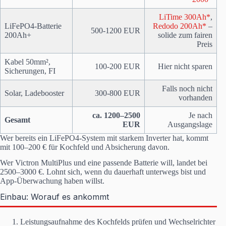
LiTime 300Ah*
,
LiFePO4-Batterie
Redodo 200Ah*
–
500-1200 EUR
200Ah+
solide zum fairen
Preis
Kabel 50mm²,
100-200 EUR
Hier nicht sparen
Sicherungen, FI
Falls noch nicht
Solar, Ladebooster
300-800 EUR
vorhanden
ca. 1200–2500
Je nach
Gesamt
EUR
Ausgangslage
Wer bereits ein LiFePO4-System mit starkem Inverter hat, kommt
mit 100–200 € für Kochfeld und Absicherung davon.
Wer Victron MultiPlus und eine passende Batterie will, landet bei
2500–3000 €. Lohnt sich, wenn du dauerhaft unterwegs bist und
App-Überwachung haben willst.
Einbau: Worauf es ankommt
Leistungsaufnahme des Kochfelds prüfen und Wechselrichter