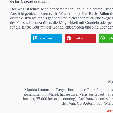
de las Cascadas
entlang.
Der Weg ist teilweise an der befahrenen Straße, die besten Abs
Aussicht genießen kann (viele Wasserfälle!). Der
Park Pailon d
erstreckt sich weiter als gedacht und bietet abenteuerliche We
des Flusses
Pastaza
öfters die Möglichkeit mit Gondeln oder per
für die sanfte Tour mit der Gondel entschieden und sind über de
spenden
merken
tei
Ma
Martina kommt aus Regensburg in der Oberpfalz und ist
Zusammen mit Marek hat sie zwei Vans ausgebaut – Fr
Jumper, 25.000 km und counting). Auf franzek.com schrei
den Van. Co-Autorin von "Mar
ARTI