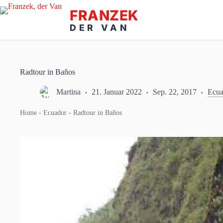
Zum
Inhalt
springen
Radtour in Baños
Martina
21. Januar 2022
Sep. 22, 2017
Ecua
Home
-
Ecuador
-
Radtour in Baños