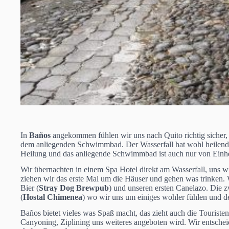
In
Baños
angekommen fühlen wir uns nach Quito richtig sicher, d
dem anliegenden Schwimmbad. Der Wasserfall hat wohl heilende
Heilung und das anliegende Schwimmbad ist auch nur von Einhei
Wir übernachten in einem Spa Hotel direkt am Wasserfall, uns wir
ziehen wir das erste Mal um die Häuser und gehen was trinken. 
Bier (
Stray Dog Brewpub
) und unseren ersten Canelazo. Die z
(
Hostal Chimenea
) wo wir uns um einiges wohler fühlen und de
Baños bietet vieles was Spaß macht, das zieht auch die Tourist
Canyoning, Ziplining uns weiteres angeboten wird. Wir entsche