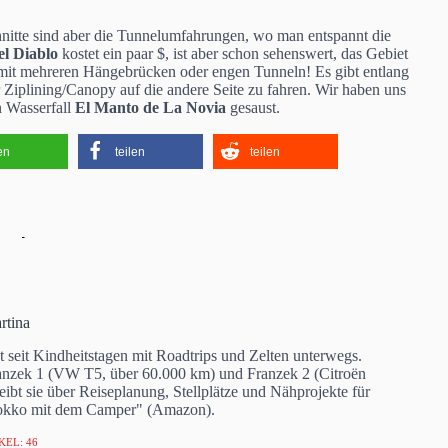
chnitte sind aber die Tunnelumfahrungen, wo man entspannt die
el Diablo
kostet ein paar $, ist aber schon sehenswert, das Gebiet
ge mit mehreren Hängebrücken oder engen Tunneln! Es gibt entlang
 Ziplining/Canopy auf die andere Seite zu fahren. Wir haben uns
n Wasserfall
El Manto de La Novia
gesaust.
len
teilen
teilen
rtina
 seit Kindheitstagen mit Roadtrips und Zelten unterwegs.
anzek 1 (VW T5, über 60.000 km) und Franzek 2 (Citroën
bt sie über Reiseplanung, Stellplätze und Nähprojekte für
okko mit dem Camper" (Amazon).
KEL: 46