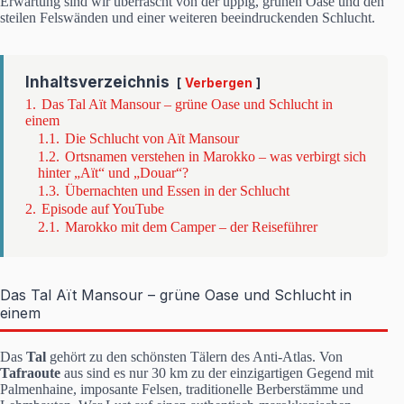
Erwartung sind wir überrascht von der üppig, grünen Oase und den
steilen Felswänden und einer weiteren beeindruckenden Schlucht.
Inhaltsverzeichnis
Verbergen
1.
Das Tal Aït Mansour – grüne Oase und Schlucht in
einem
1.1.
Die Schlucht von Aït Mansour
1.2.
Ortsnamen verstehen in Marokko – was verbirgt sich
hinter „Aït“ und „Douar“?
1.3.
Übernachten und Essen in der Schlucht
2.
Episode auf YouTube
2.1.
Marokko mit dem Camper – der Reiseführer
Das Tal Aït Mansour – grüne Oase und Schlucht in
einem
Das
Tal
gehört zu den schönsten Tälern des Anti-Atlas. Von
Tafraoute
aus sind es nur 30 km zu der einzigartigen Gegend mit
Palmenhaine, imposante Felsen, traditionelle Berberstämme und