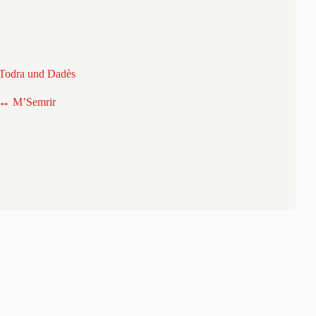
 Todra und Dadès
e ↔ M’Semrir