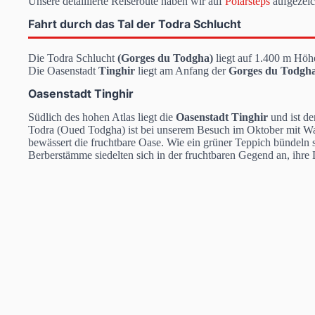
Unsere detaillierte Reiseroute haben wir auf
Polarsteps
aufgezeic
Fahrt durch das Tal der Todra Schlucht
Die Todra Schlucht
(Gorges du Todgha)
liegt auf 1.400 m Hö
Die Oasenstadt
Tinghir
liegt am Anfang der
Gorges du Todgh
Oasenstadt Tinghir
Südlich des hohen Atlas liegt die
Oasenstadt Tinghir
und ist d
Todra (Oued Todgha)
ist bei unserem Besuch im Oktober mit Wa
bewässert die fruchtbare Oase. Wie ein grüner Teppich bündeln
Berberstämme siedelten sich in der fruchtbaren Gegend an, ihr