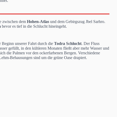
hnet.
he zwischen dem
Hohen-Atlas
und dem Gebirgszug Jbel Sarhro.
a
bevor es tief in die Schlucht hineingeht.
er Beginn unserer Fahrt durch die
Todra Schlucht
. Der Fluss
sser gefüllt, in den kühleren Monaten fließt aber mehr Wasser und
 sich die Palmen vor den ockerfarbenen Bergen. Verschiedene
e Lehm-Behausungen sind um die grüne Oase drapiert.