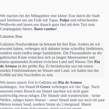
Wir machen bei der Mittagshitze eine kleine Tour durch die Stadt
und belohnen uns am Ende mit Tapas,
Pulpo
und erfrischenden
Weißwein und lassen uns danach ganz faul mit dem Taxi zum
Campingplatz fahren.
Buen camino
!
Galiziens Rias
Galiziens Nordwestküste ist bekannt für ihre Rias. Anders als wir
erwartet haben, verbergen sich dahinter keine schroffen Steilküsten,
sondern meist endlos lange Sandstrände. Die Flussausläufer an der
galizischen Küste erstrecken sich zu langen Meeresarmen und
einem spannenden Kontrast zwischen Land und Wasser. Der
Ria
de Arousa
ist der größte Ria. Er beeindruckte uns mit seinen
runden Felsformationen im Wasser und Land, wir hatten fast das
Gefühl auf den Seychellen zu sein.
Wir lassen unsere Zeit in Galizien am
Ria de Arousa
ausklingen. Am Strand
O Grove
verbringen wir vier Tage. Nach
unserem ersten Besuch am Strand machten wir nicht ganz
unfreiwillig etwas ruhiger. Die Strände sind wunderschön – keine
Wellen, ruhiges klares Wasser – unser Strand hatte nur nach ein paar
Metern keinen Sand, sondern Steine als Untergrund. Marek
verletzte sich beim Schwimmen gleich mal mit einem