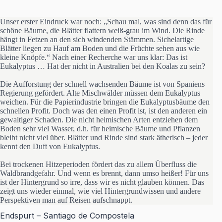
Unser erster Eindruck war noch: „Schau mal, was sind denn das für
schöne Bäume, die Blätter flattern weiß-grau im Wind. Die Rinde
hängt in Fetzen an den sich windenden Stämmen. Sichelartige
Blätter liegen zu Hauf am Boden und die Früchte sehen aus wie
kleine Knöpfe.“ Nach einer Recherche war uns klar: Das ist
Eukalyptus … Hat der nicht in Australien bei den Koalas zu sein?
Die Aufforstung der schnell wachsenden Bäume ist von Spaniens
Regierung gefördert. Alte Mischwälder müssen dem Eukalyptus
weichen. Für die Papierindustrie bringen die Eukalyptusbäume den
schnellen Profit. Doch was den einen Profit ist, ist den anderen ein
gewaltiger Schaden. Die nicht heimischen Arten entziehen dem
Boden sehr viel Wasser, d.h. für heimische Bäume und Pflanzen
bleibt nicht viel über. Blätter und Rinde sind stark ätherisch – jeder
kennt den Duft von Eukalyptus.
Bei trockenen Hitzeperioden fördert das zu allem Überfluss die
Waldbrandgefahr. Und wenn es brennt, dann umso heißer! Für uns
ist der Hintergrund so irre, dass wir es nicht glauben können. Das
zeigt uns wieder einmal, wie viel Hintergrundwissen und andere
Perspektiven man auf Reisen aufschnappt.
Endspurt – Santiago de Compostela