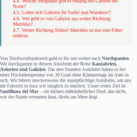
4.4.
Welche Stellplätze gibt es entlang des Camino del
Norte?
4.5.
Lohnt sich Galizien für Surfer und Wanderer?
4.6.
Wie geht es von Galizien aus weiter Richtung
Marokko?
4.7.
Weiter Richtung Süden? Marokko ist nur eine Fähre
entfernt.
Von Nordwestfrankreich geht es für uns weiter nach
Nordspanien
.
Wir durchqueren in diesem Abschnitt der Reise
Kantabrien,
Asturien und Galizien
. Die drei Stunden Autofahrt haben es bei
einer Höchsttemperatur von 39 Grad ohne Klimaanlage im Auto in
sich. Wir fahren streckenweise die mautpflichtige Autobahn, um uns
die Fahrzeit so kurz wie möglich zu machen. Unser erstes Ziel ist
Santillana del Mar
– ein kleines mittelalterliches Dorf, das nicht,
wie der Name vermuten lässt, direkt am Meer liegt.