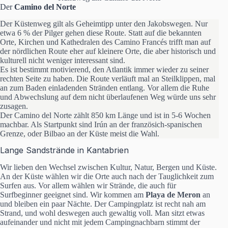
Der
Camino del Norte
Der Küstenweg gilt als Geheimtipp unter den Jakobswegen. Nur
etwa 6 % der Pilger gehen diese Route. Statt auf die bekannten
Orte, Kirchen und Kathedralen des Camino Francés trifft man auf
der nördlichen Route eher auf kleinere Orte, die aber historisch und
kulturell nicht weniger interessant sind.
Es ist bestimmt motivierend, den Atlantik immer wieder zu seiner
rechten Seite zu haben. Die Route verläuft mal an Steilklippen, mal
an zum Baden einladenden Stränden entlang. Vor allem die Ruhe
und Abwechslung auf dem nicht überlaufenen Weg würde uns sehr
zusagen.
Der Camino del Norte zählt 850 km Länge und ist in 5-6 Wochen
machbar. Als Startpunkt sind Irún an der französich-spanischen
Grenze, oder Bilbao an der Küste meist die Wahl.
Lange Sandstrände in Kantabrien
Wir lieben den Wechsel zwischen Kultur, Natur, Bergen und Küste.
An der Küste wählen wir die Orte auch nach der Tauglichkeit zum
Surfen aus. Vor allem wählen wir Strände, die auch für
Surfbeginner geeignet sind. Wir kommen am
Playa de Meron
an
und bleiben ein paar Nächte. Der Campingplatz ist recht nah am
Strand, und wohl deswegen auch gewaltig voll. Man sitzt etwas
aufeinander und nicht mit jedem Campingnachbarn stimmt der