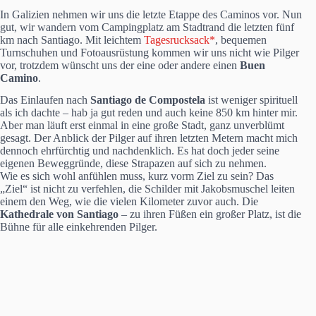
In Galizien nehmen wir uns die letzte Etappe des Caminos vor. Nun
gut, wir wandern vom Campingplatz am Stadtrand die letzten fünf
km nach Santiago. Mit leichtem
Tagesrucksack*
, bequemen
Turnschuhen und Fotoausrüstung kommen wir uns nicht wie Pilger
vor, trotzdem wünscht uns der eine oder andere einen
Buen
Camino
.
Das Einlaufen nach
Santiago de Compostela
ist weniger spirituell
als ich dachte – hab ja gut reden und auch keine 850 km hinter mir.
Aber man läuft erst einmal in eine große Stadt, ganz unverblümt
gesagt. Der Anblick der Pilger auf ihren letzten Metern macht mich
dennoch ehrfürchtig und nachdenklich. Es hat doch jeder seine
eigenen Beweggründe, diese Strapazen auf sich zu nehmen.
Wie es sich wohl anfühlen muss, kurz vorm Ziel zu sein? Das
„Ziel“ ist nicht zu verfehlen, die Schilder mit Jakobsmuschel leiten
einem den Weg, wie die vielen Kilometer zuvor auch. Die
Kathedrale von Santiago
– zu ihren Füßen ein großer Platz, ist die
Bühne für alle einkehrenden Pilger.