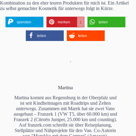
Kombination zu den eher teuren Produkten für mich ist. Ein Artikel
zu selbst gemachter Kosmetik für unterwegs folgt in Kürze.
spenden
merken
teilen
1
teilen
teilen
Martina
Martina kommt aus Regensburg in der Oberpfalz und
ist seit Kindheitstagen mit Roadtrips und Zelten
unterwegs. Zusammen mit Marek hat sie zwei Vans
ausgebaut – Franzek 1 (VW T5, über 60.000 km) und
Franzek 2 (Citroën Jumper, 25.000 km und counting).
Auf franzek.com schreibt sie über Reiseplanung,
Stellplätze und Nähprojekte für den Van. Co-Autorin
von "Marokko mit dem Camper" (Amazon).