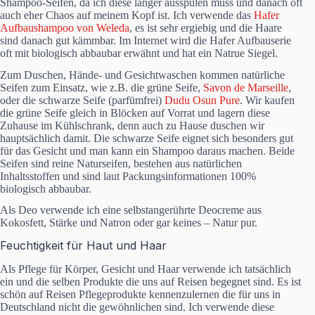
Shampoo-Seifen, da ich diese länger ausspülen muss und danach oft
auch eher Chaos auf meinem Kopf ist. Ich verwende das
Hafer
Aufbaushampoo von Weleda
, es ist sehr ergiebig und die Haare
sind danach gut kämmbar. Im Internet wird die Hafer Aufbauserie
oft mit biologisch abbaubar erwähnt und hat ein Natrue Siegel.
Zum Duschen, Hände- und Gesichtwaschen kommen natürliche
Seifen zum Einsatz, wie z.B. die grüne Seife,
Savon de Marseille
,
oder die schwarze Seife (parfümfrei)
Dudu Osun Pure
. Wir kaufen
die grüne Seife gleich in Blöcken auf Vorrat und lagern diese
Zuhause im Kühlschrank, denn auch zu Hause duschen wir
hauptsächlich damit. Die schwarze Seife eignet sich besonders gut
für das Gesicht und man kann ein Shampoo daraus machen. Beide
Seifen sind reine Naturseifen, bestehen aus natürlichen
Inhaltsstoffen und sind laut Packungsinformationen 100%
biologisch abbaubar.
Als Deo verwende ich eine selbstangerührte Deocreme aus
Kokosfett, Stärke und Natron oder gar keines – Natur pur.
Feuchtigkeit für Haut und Haar
Als Pflege für Körper, Gesicht und Haar verwende ich tatsächlich
ein und die selben Produkte die uns auf Reisen begegnet sind. Es ist
schön auf Reisen Pflegeprodukte kennenzulernen die für uns in
Deutschland nicht die gewöhnlichen sind. Ich verwende diese