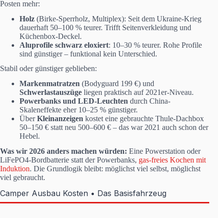
Posten mehr:
Holz
(Birke-Sperrholz, Multiplex): Seit dem Ukraine-Krieg
dauerhaft 50–100 % teurer. Trifft Seitenverkleidung und
Küchenbox-Deckel.
Aluprofile schwarz eloxiert
: 10–30 % teurer. Rohe Profile
sind günstiger – funktional kein Unterschied.
Stabil oder günstiger geblieben:
Markenmatratzen
(Bodyguard 199 €) und
Schwerlastauszüge
liegen praktisch auf 2021er-Niveau.
Powerbanks und LED-Leuchten
durch China-
Skaleneffekte eher 10–25 % günstiger.
Über
Kleinanzeigen
kostet eine gebrauchte Thule-Dachbox
50–150 € statt neu 500–600 € – das war 2021 auch schon der
Hebel.
Was wir 2026 anders machen würden:
Eine Powerstation oder
LiFePO4-Bordbatterie statt der Powerbanks,
gas-freies Kochen mit
Induktion
. Die Grundlogik bleibt: möglichst viel selbst, möglichst
viel gebraucht.
Camper Ausbau Kosten • Das Basisfahrzeug