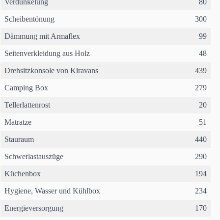
Verdunkelung
80
Scheibentönung
300
Dämmung mit Armaflex
99
Seitenverkleidung aus Holz
48
Drehsitzkonsole von Kiravans
439
Camping Box
279
Tellerlattenrost
20
Matratze
51
Stauraum
440
Schwerlastauszüge
290
Küchenbox
194
Hygiene, Wasser und Kühlbox
234
Energieversorgung
170