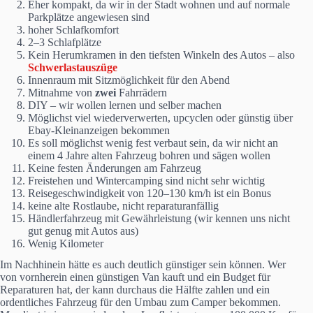
Eher kompakt, da wir in der Stadt wohnen und auf normale
Parkplätze angewiesen sind
hoher Schlafkomfort
2–3 Schlafplätze
Kein Herumkramen in den tiefsten Winkeln des Autos – also
Schwerlastauszüge
Innenraum mit Sitzmöglichkeit für den Abend
Mitnahme von
zwei
Fahrrädern
DIY – wir wollen lernen und selber machen
Möglichst viel wiederverwerten, upcyclen oder günstig über
Ebay-Kleinanzeigen bekommen
Es soll möglichst wenig fest verbaut sein, da wir nicht an
einem 4 Jahre alten Fahrzeug bohren und sägen wollen
Keine festen Änderungen am Fahrzeug
Freistehen und Wintercamping sind nicht sehr wichtig
Reisegeschwindigkeit von 120–130 km/h ist ein Bonus
keine alte Rostlaube, nicht reparaturanfällig
Händlerfahrzeug mit Gewährleistung (wir kennen uns nicht
gut genug mit Autos aus)
Wenig Kilometer
Im Nachhinein hätte es auch deutlich günstiger sein können. Wer
von vornherein einen günstigen Van kauft und ein Budget für
Reparaturen hat, der kann durchaus die Hälfte zahlen und ein
ordentliches Fahrzeug für den Umbau zum Camper bekommen.