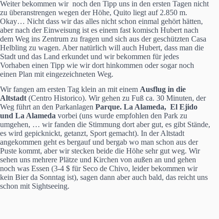
Weiter bekommen wir noch den Tipp uns in den ersten Tagen nicht
zu überanstrengen wegen der Höhe, Quito liegt auf 2.850 m.
Okay… Nicht dass wir das alles nicht schon einmal gehört hätten,
aber nach der Einweisung ist es einem fast komisch Hubert nach
dem Weg ins Zentrum zu fragen und sich aus der geschützten Casa
Helbling zu wagen. Aber natürlich will auch Hubert, dass man die
Stadt und das Land erkundet und wir bekommen für jedes
Vorhaben einen Tipp wie wir dort hinkommen oder sogar noch
einen Plan mit eingezeichneten Weg.
Wir fangen am ersten Tag klein an mit einem
Ausflug in die
Altstadt
(Centro Historico). Wir gehen zu Fuß ca. 30 Minuten, der
Weg führt an den Parkanlagen
Parque. La Alameda, El Ejido
und La Alameda
vorbei (uns wurde empfohlen den Park zu
umgehen, … wir fanden die Stimmung dort aber gut, es gibt Stände,
es wird gepicknickt, getanzt, Sport gemacht). In der Altstadt
angekommen geht es bergauf und bergab wo man schon aus der
Puste kommt, aber wir stecken beide die Höhe sehr gut weg. Wir
sehen uns mehrere Plätze und Kirchen von außen an und gehen
noch was Essen (3-4 $ für Seco de Chivo, leider bekommen wir
kein Bier da Sonntag ist), sagen dann aber auch bald, das reicht uns
schon mit Sightseeing.