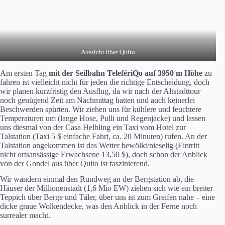
Aussicht über Quito
Am ersten Tag
mit der Seilbahn TelefériQo auf 3950 m Höhe
zu
fahren ist vielleicht nicht für jeden die richtige Entscheidung, doch
wir planen kurzfristig den Ausflug, da wir nach der Altstadttour
noch genügend Zeit am Nachmittag hatten und auch keinerlei
Beschwerden spürten. Wir ziehen uns für kühlere und feuchtere
Temperaturen um (lange Hose, Pulli und Regenjacke) und lassen
uns diesmal von der Casa Helbling ein Taxi vom Hotel zur
Talstation (Taxi 5 $ einfache Fahrt, ca. 20 Minuten) rufen. An der
Talstation angekommen ist das Wetter bewölkt/nieselig (Eintritt
nicht ortsansässige Erwachsene 13,50 $), doch schon der Anblick
von der Gondel aus über Quito ist faszinierend.
Wir wandern einmal den Rundweg an der Bergstation ab, die
Häuser der Millionenstadt (1,6 Mio EW) ziehen sich wie ein breiter
Teppich über Berge und Täler, über uns ist zum Greifen nahe – eine
dicke graue Wolkendecke, was den Anblick in der Ferne noch
surrealer macht.