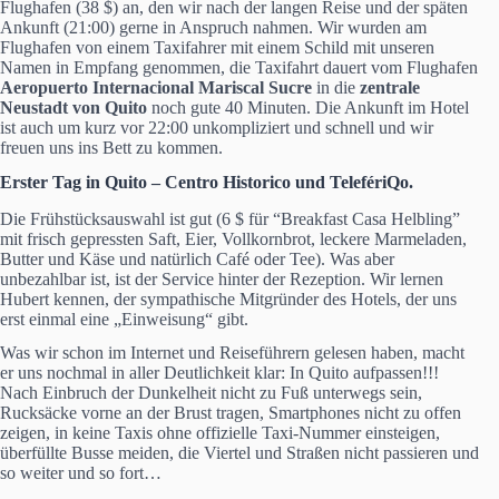
Flughafen (38 $) an, den wir nach der langen Reise und der späten
Ankunft (21:00) gerne in Anspruch nahmen. Wir wurden am
Flughafen von einem Taxifahrer mit einem Schild mit unseren
Namen in Empfang genommen, die Taxifahrt dauert vom Flughafen
Aeropuerto Internacional Mariscal Sucre
in die
zentrale
Neustadt von Quito
noch gute 40 Minuten. Die Ankunft im Hotel
ist auch um kurz vor 22:00 unkompliziert und schnell und wir
freuen uns ins Bett zu kommen.
Erster Tag in Quito – Centro Historico und TelefériQo.
Die Frühstücksauswahl ist gut (6 $ für “Breakfast Casa Helbling”
mit frisch gepressten Saft, Eier, Vollkornbrot, leckere Marmeladen,
Butter und Käse und natürlich Café oder Tee). Was aber
unbezahlbar ist, ist der Service hinter der Rezeption. Wir lernen
Hubert kennen, der sympathische Mitgründer des Hotels, der uns
erst einmal eine „Einweisung“ gibt.
Was wir schon im Internet und Reiseführern gelesen haben, macht
er uns nochmal in aller Deutlichkeit klar: In Quito aufpassen!!!
Nach Einbruch der Dunkelheit nicht zu Fuß unterwegs sein,
Rucksäcke vorne an der Brust tragen, Smartphones nicht zu offen
zeigen, in keine Taxis ohne offizielle Taxi-Nummer einsteigen,
überfüllte Busse meiden, die Viertel und Straßen nicht passieren und
so weiter und so fort…