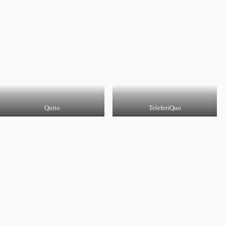
Quito
TeleferiQuo