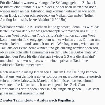
Für die Abfahrt warten wir lange, die Schlange geht im Zickzack
bestimmt eine Stunde bis wir in der Gondel nach unten sind doch
wieder unten an der Talstation angekommen erhaschen wir noch
einen Blick auf den schneebedeckten Vulkan Cayambe! (früher
Ausflug lohnt sich, letzte Abfahrt 16:50 Uhr)
Wir haben wohl die Aussicht zu lange genossen, denn uns wird das
letzte Taxi vor der Nase weggeschnappt! Wir machen uns zu Fuß
auf den Weg nach unten (
Volquano Park
), schon auf dem Weg
kommt uns ein Taxi entgegen dem wir zu winken … es fährt an uns
vorbei, kehrt um und sammelt uns ein. Wir fragen uns, wie man ein
Taxi aus der Ferne heranwinken und gleichzeitig herausfinden soll,
ob es eine offizielle Taxinummer (an der Seite des Autos) hat? Wir
machen den Preis für die Fahrt aus (wieder 5 $ wie die Hinfahrt)
und sind uns bewusst, dass wir in einem privaten Taxi ohne
städtische Taxinummer sitzen.
Nach unseren Ausflug lernen wir Claus im Casa Helbling kennen.
Er rät uns von der Küste ab, es soll dort grau, wolkig und regnerisch
sein um diese Jahreszeit. Marek und ich müssen das erst einmal
verdauen, die Küste ist doch unser eigentliches Ziel. Claus
empfiehlt uns dafür doch lieber in den Jungle zu gehen… Das steht
ja gar nicht auf unserem Plan!
Zweiter Tag in Quito – Ausfug nach Papallacta