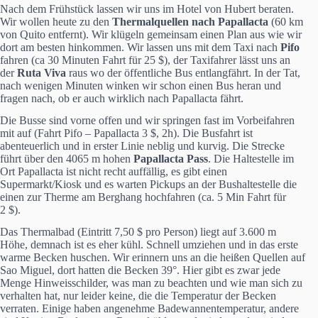
Nach dem Frühstück lassen wir uns im Hotel von Hubert beraten.
Wir wollen heute zu den
Thermalquellen nach Papallacta
(60 km
von Quito entfernt). Wir klügeln gemeinsam einen Plan aus wie wir
dort am besten hinkommen. Wir lassen uns mit dem Taxi nach
Pifo
fahren (ca 30 Minuten Fahrt für 25 $), der Taxifahrer lässt uns an
der
Ruta Viva
raus wo der öffentliche Bus entlangfährt. In der Tat,
nach wenigen Minuten winken wir schon einen Bus heran und
fragen nach, ob er auch wirklich nach Papallacta fährt.
Die Busse sind vorne offen und wir springen fast im Vorbeifahren
mit auf (Fahrt Pifo – Papallacta 3 $, 2h). Die Busfahrt ist
abenteuerlich und in erster Linie neblig und kurvig. Die Strecke
führt über den 4065 m hohen
Papallacta Pass
. Die Haltestelle im
Ort Papallacta ist nicht recht auffällig, es gibt einen
Supermarkt/Kiosk und es warten Pickups an der Bushaltestelle die
einen zur Therme am Berghang hochfahren (ca. 5 Min Fahrt für
2 $).
Das Thermalbad (Eintritt 7,50 $ pro Person) liegt auf 3.600 m
Höhe, demnach ist es eher kühl. Schnell umziehen und in das erste
warme Becken huschen. Wir erinnern uns an die heißen Quellen auf
Sao Miguel, dort hatten die Becken 39°. Hier gibt es zwar jede
Menge Hinweisschilder, was man zu beachten und wie man sich zu
verhalten hat, nur leider keine, die die Temperatur der Becken
verraten. Einige haben angenehme Badewannentemperatur, andere