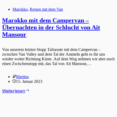
Marokko
,
Reisen mit dem Van
Marokko mit dem Campervan –
Übernachten in der Schlucht von Aït
Mansour
Von unserem letzten Stopp Tafraoute mit dem Campervan –
zwischen Van Valley und dem Tal der Ammeln geht es für uns
wieder weiter Richtung Küste. Auf dem Weg nehmen wir aber noch
einen Zwischenstopp mit, das Tal von Aït Mansour,…
Martina
15. Januar 2023
Marokko
Weiterlesen
mit
dem
Campervan
–
Übernachten