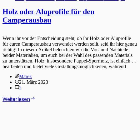
Holz oder Aluprofile für den
Camperausbau
Wenn ihr vor der Entscheidung steht, ob ihr Holz oder Aluprofile
für euren Camperausbau verwendet werden sollt, seid ihr hier genau
richtig! In diesem Artikel beleuchten wir die Vor- und Nachteile
beider Materialien, um euch bei der Wahl des passenden Materials
zu unterstützen. Holz, insbesondere Pappel-Sperrholz, ist einfach zu
bearbeiten und bietet viele Gestaltungsmöglichkeiten, während
Aluprofile leichte, stabile und moderne Lösungen bieten. Erfahrt
Marek
mehr über die Unterschiede zwischen Holz und Aluminiumprofilen,
21. März 2023
damit ihr den perfekten Camperausbau realisieren könnt!
2
Holz
Weiterlesen
oder
Aluprofile
für
den
Camperausbau