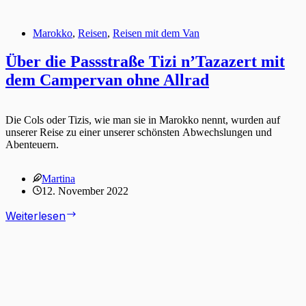
Marokko
,
Reisen
,
Reisen mit dem Van
Über die Passstraße Tizi n’Tazazert mit
dem Campervan ohne Allrad
Die Cols oder Tizis, wie man sie in Marokko nennt, wurden auf
unserer Reise zu einer unserer schönsten Abwechslungen und
Abenteuern.
Martina
12. November 2022
Über
Weiterlesen
die
Passstraße
Tizi
n’Tazazert
mit
dem